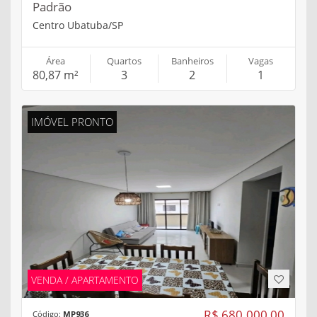
Padrão
Centro Ubatuba/SP
Área
Quartos
Banheiros
Vagas
80,87 m²
3
2
1
IMÓVEL PRONTO
VENDA / APARTAMENTO
R$ 680.000,00
Código:
MP936