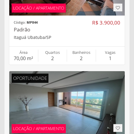
LOCAÇÃO / APARTAMENTO
R$ 3.900,00
Código:
MP844
Padrão
Itaguá Ubatuba/SP
Área
Quartos
Banheiros
Vagas
70,00 m²
2
2
1
OPORTUNIDADE
LOCAÇÃO / APARTAMENTO