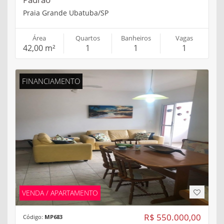
Praia Grande Ubatuba/SP
Área
Quartos
Banheiros
Vagas
42,00 m²
1
1
1
FINANCIAMENTO
VENDA / APARTAMENTO
R$ 550.000,00
Código:
MP683