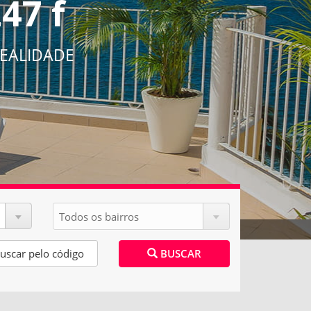
47 f
EALIDADE
BUSCAR