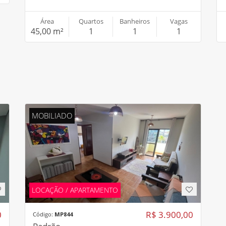
Área
Quartos
Banheiros
Vagas
45,00 m²
1
1
1
MOBILIADO
LOCAÇÃO / APARTAMENTO
0
R$ 3.900,00
Código:
MP844