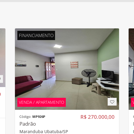
FINANCIAMENTO
0
VENDA / APARTAMENTO
R$ 270.000,00
Código:
MP926P
Padrão
Maranduba Ubatuba/SP