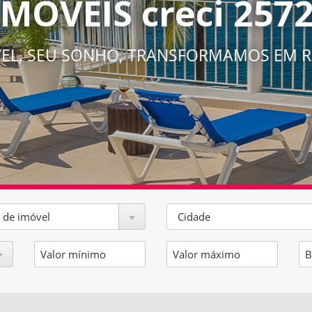
IMÓVEIS creci 2572
VEL, SEU SONHO, TRANSFORMAMOS EM R
 de imóvel
Cidade