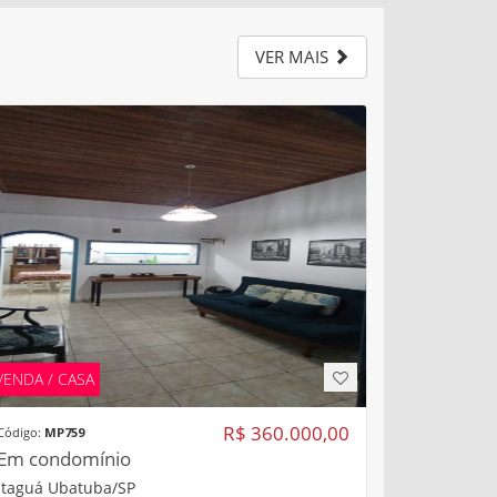
VER MAIS
VENDA / CASA
R$ 360.000,00
Código:
MP759
Em condomínio
Itaguá Ubatuba/SP