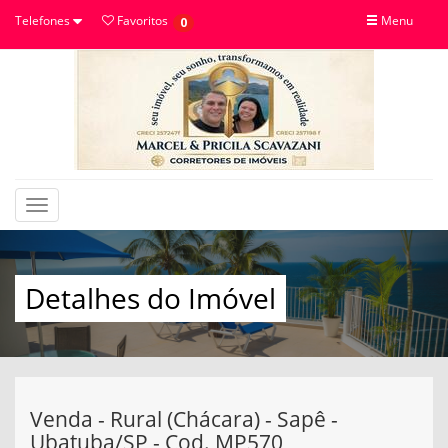
Telefones
Favoritos
Menu
0
Toggle
navigation
Detalhes do Imóvel
Venda - Rural (Chácara) - Sapê -
Ubatuba/SP - Cod. MP570