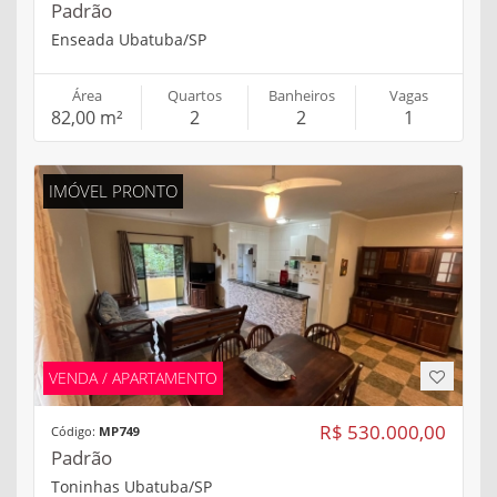
Padrão
Enseada Ubatuba/SP
Área
Quartos
Banheiros
Vagas
82,00 m²
2
2
1
IMÓVEL PRONTO
VENDA / APARTAMENTO
R$ 530.000,00
Código:
MP749
Padrão
Toninhas Ubatuba/SP