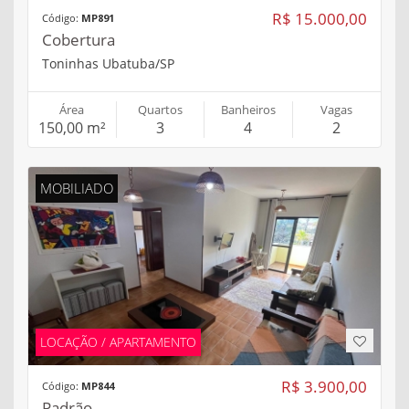
R$ 15.000,00
Código:
MP891
Cobertura
Toninhas Ubatuba/SP
Área
Quartos
Banheiros
Vagas
150,00 m²
3
4
2
MOBILIADO
LOCAÇÃO / APARTAMENTO
R$ 3.900,00
Código:
MP844
Padrão