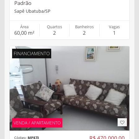
Padrão
Sapê Ubatuba/SP
Área
Quartos
Banheiros
Vagas
60,00 m²
2
2
1
FINANCIAMENTO
VENDA / APARTAMENTO
R$ 470.000,00
Código:
MP873