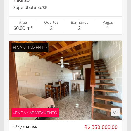
Sapê Ubatuba/SP
Área
Quartos
Banheiros
Vagas
60,00 m²
2
2
1
FINANCIAMENTO
VENDA / APARTAMENTO
R$ 350.000,00
Código:
MP756