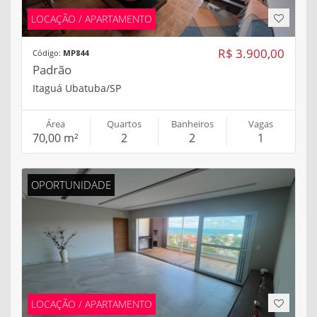
LOCAÇÃO / APARTAMENTO
R$ 3.900,00
Código:
MP844
Padrão
Itaguá Ubatuba/SP
Área
Quartos
Banheiros
Vagas
70,00 m²
2
2
1
OPORTUNIDADE
LOCAÇÃO / APARTAMENTO